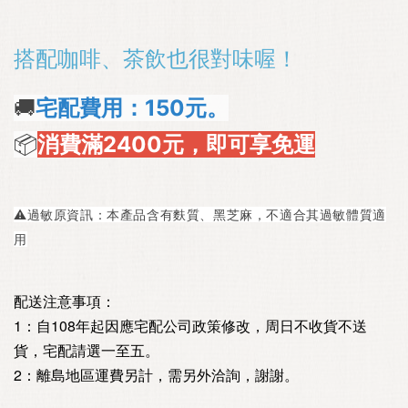
搭配咖啡、茶飲也很對味喔！
🚚
宅配費用：150元。
📦
消費滿2400元，即可享免運
⚠️過敏原資訊：本產品含有麩質、黑芝麻，不適合其過敏體質適
用
配送注意事項：
1：自108年起因應宅配公司政策修改，周日不收貨不送
貨，宅配請選一至五。
2：離島地區運費另計，需另外洽詢，謝謝。