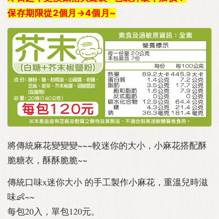
保存期限從2個月→4個月~
將傳統麻花變變變~~~較迷你的大小，小麻花搭配酥
脆糖衣，酥酥脆脆~~
傳統口味x迷你大小 的手工製作小麻花，重溫兒時滋
味👶~~
每包20入，單包120元。