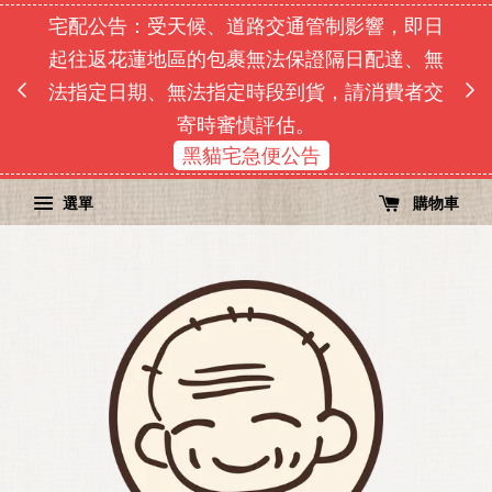
宅配公告：受天候、道路交通管制影響，即日
即日
起往返花蓮地區的包裹無法保證隔日配達、無
由於
單順序
法指定日期、無法指定時段到貨，請消費者交
寄時審慎評估。
黑貓宅急便公告
選單
購物車