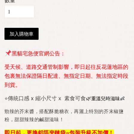
數量
加入購物車
黑貓宅急便官網公告
：
受天候、道路交通管制影響，即日起往反花蓮地區的
包裏無法保證隔日配達、無指定日期、無法指定時段
到貨。
🌿
重溫兒時滋味👶
傳統口感
x
縮小尺寸
x
素食可食
⭐
勁辣的芥末醬，搭配酥脆糖衣，再灑上特別的芥末椒鹽
粉，甜甜辣辣的鹹甜滋味！
即日起，更換鋁箔夾鏈袋~包裝升級不加價！