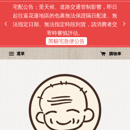
宅配公告：受天候、道路交通管制影響，即日
即日
起往返花蓮地區的包裹無法保證隔日配達、無
由於
單順序
法指定日期、無法指定時段到貨，請消費者交
寄時審慎評估。
黑貓宅急便公告
選單
購物車