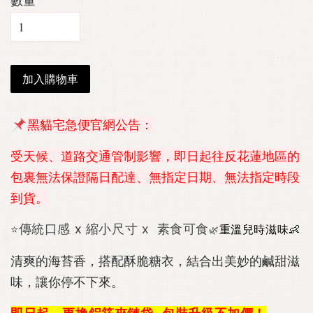
數量
加入購物車
黑貓宅急便官網公告
：
受天候、道路交通管制影響，即日起往反花蓮地區的
包裏無法保證隔日配達、無指定日期、無法指定時段
到貨。
重溫兒時滋味👶
傳統口感
x
縮小尺寸
x
素食可食
⭐
🌿
清爽的海苔香，搭配酥脆糖衣，結合出美妙的鹹甜滋
味，讓你停不下來。