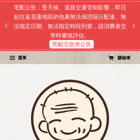
宅配公告：受天候、道路交通管制影響，即日
即日
起往返花蓮地區的包裹無法保證隔日配達、無
由於
單順序
法指定日期、無法指定時段到貨，請消費者交
寄時審慎評估。
黑貓宅急便公告
選單
購物車