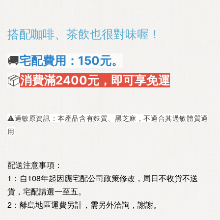
搭配咖啡、茶飲也很對味喔！
🚚
宅配費用：150元。
📦
消費滿2400元，即可享免運
⚠️過敏原資訊：本產品含有麩質、黑芝麻，不適合其過敏體質適
用
配送注意事項：
1：自108年起因應宅配公司政策修改，周日不收貨不送
貨，宅配請選一至五。
2：離島地區運費另計，需另外洽詢，謝謝。