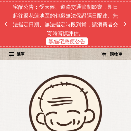
宅配公告：受天候、道路交通管制影響，即日
即日
起往返花蓮地區的包裹無法保證隔日配達、無
由於
單順序
法指定日期、無法指定時段到貨，請消費者交
寄時審慎評估。
黑貓宅急便公告
選單
購物車