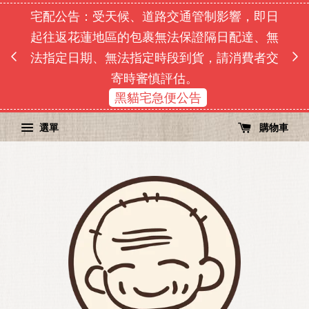
宅配公告：受天候、道路交通管制影響，即日
即日
起往返花蓮地區的包裹無法保證隔日配達、無
由於
單順序
法指定日期、無法指定時段到貨，請消費者交
寄時審慎評估。
黑貓宅急便公告
選單
購物車